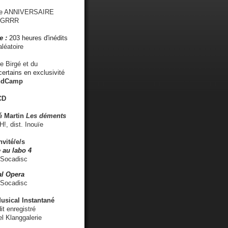
me ANNIVERSAIRE
s GRRR
e :
203 heures d'inédits
léatoire
e Birgé et du
ertains en exclusivité
ndCamp
CD
é
Martin
Les déments
 dist. Inouïe
nvité/e/s
 au labo 4
 Socadisc
l Opera
 Socadisc
sical Instantané
dit enregistré
el Klanggalerie