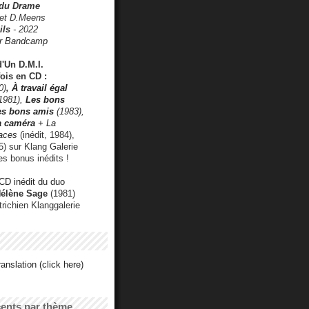
 du Drame
 et D.Meens
ils
- 2022
r Bandcamp
d'Un D.M.I.
fois en CD :
0)
,
À travail égal
1981),
Les bons
les bons amis
(1983),
a caméra
+ La
faces
(inédit, 1984),
) sur Klang Galerie
es bonus inédits !
CD inédit du duo
Hélène Sage
(1981)
utrichien Klanggalerie
anslation (click here)
cents par thème