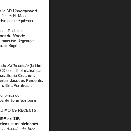
 la BD
Underground
fflec et N. Moog
aise
parue également
e - Podcast
rs du Monde
rançoise Degeorges
ues Birgé
 du XXIIe siècle
(le film)
CD de JJB et réalisé par
s, Sonia Cruchon,
rbe, Jacques Perconte,
rn
,
Eric Vernhes
...
performance
éos de
John Sanborn
EU MOINS RÉCENTS
RE de JJB
ciens et musiciennes
ra et Allumés du Jazz