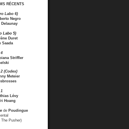
MS RÉCENTS
ro Labo 6)
berto Negro
 Delaunay
ro Labo 5)
lène Duret
e Saada
 4
iana Striffler
elski
2 (Codex)
nny Meteier
esbrosses
 1
thias Lévy
ri Hoang
ve
de
Poudingue
ental
. The Pusher)