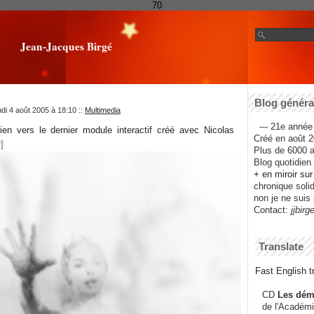
70
Jean-Jacques Birgé
Blog général
udi 4 août 2005 à 18:10
::
Multimedia
--- 21e année 
en vers le dernier module interactif créé avec Nicolas
Créé en août 2
Plus de 6000 ar
Blog quotidien f
+ en miroir su
chronique solida
non je ne suis 
Contact:
jjbirg
Translate
Fast English tr
CD
Les dém
de l'Académi