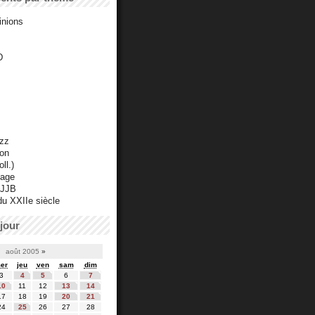
inions
D
azz
ton
ll.)
mage
 JJB
du XXIIe siècle
jour
août 2005
»
er
jeu
ven
sam
dim
3
4
5
6
7
10
11
12
13
14
17
18
19
20
21
24
25
26
27
28