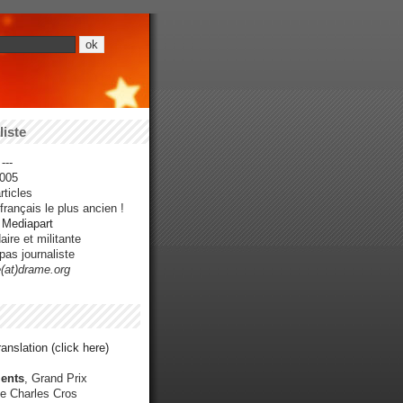
iste
---
005
ticles
rançais le plus ancien !
r Mediapart
ire et militante
pas journaliste
e(at)drame.org
anslation (click here)
ents
, Grand Prix
e Charles Cros