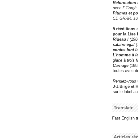
Reformation
avec F.Gorgé
Plumes et po
CD GRRR,
su
5 rééditions 
pour la 1ère 
Rideau !
(198
salaire égal
(
contes font 
L'homme à l
glace à trois 
Carnage
(1985
toutes avec d
Rendez-vous
J-J.Birgé et 
sur le label a
Translate
Fast English tr
Articles ré