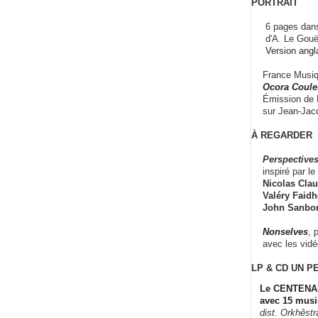
PORTRAIT
6 pages dans
d'A. Le Gouë
Version angl
France Musiqu
Ocora Couleu
Émission de F
sur Jean-Jacq
À REGARDER
Perspectives
inspiré par le 
Nicolas Claus
Valéry Faidhe
John Sanbo
Nonselves
, 
avec les vid
LP & CD
UN P
Le CENTENAI
avec 15 musi
dist. Orkhêst