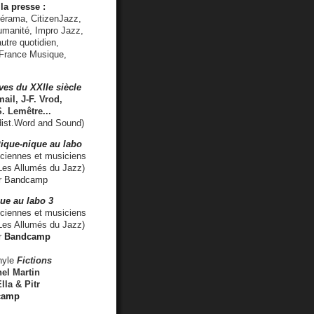
la presse :
lérama, CitizenJazz,
umanité, Impro Jazz,
utre quotidien,
 France Musique,
ves du XXIIe siècle
ail, J-F. Vrod,
S. Lemêtre
...
ist.Word and Sound)
ique-nique au labo
iennes et musiciens
es Allumés du Jazz)
r
Bandcamp
ue au labo 3
ciennes et musiciens
Les Allumés du Jazz)
r
Bandcamp
nyle
Fictions
el Martin
lla & Pitr
camp