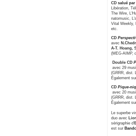
CD
salué par 
Libération, Té
The Wire, L'H
natomusic, L'a
Vital Weekly,
etc.
CD
Perspecti
avec
N.Chedm
A-T. Hoang, 
(MEG-AIMP, d
Double CD
P
avec 29 music
(GRRR, dist. L
Également su
CD
Pique-niq
avec 20 musi
(GRRR, dist. 
Également su
Le superbe vi
duo avec
Lion
sérigraphie d'
E
est sur
Band