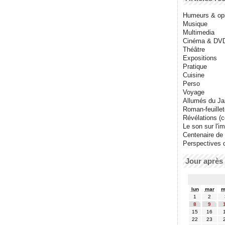
Humeurs & op
Musique
Multimedia
Cinéma & DV
Théâtre
Expositions
Pratique
Cuisine
Perso
Voyage
Allumés du J
Roman-feuille
Révélations (co
Le son sur l'i
Centenaire de
Perspectives 
Jour après 
lun
mar
m
1
2
8
9
15
16
22
23