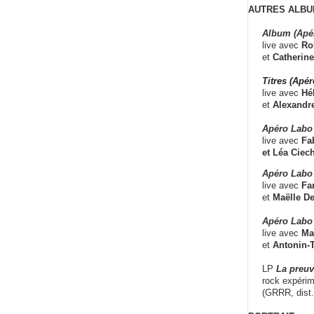
AUTRES ALBU
Album (Apé
live avec
Ro
et
Catherine
Titres (Apé
live avec
Hé
et
Alexandr
Apéro Labo
live avec
Fab
et
Léa Ciech
Apéro Labo 
live avec
Fa
et
Maëlle D
Apéro Labo
live avec
Ma
et
Antonin-T
LP
La preu
rock expérim
(GRRR, dist