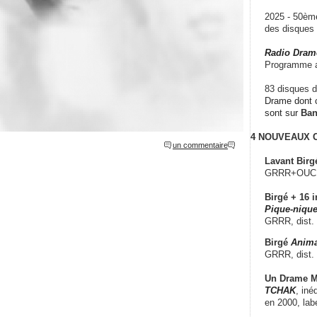
2025 - 50è
des disque
Radio Dram
Programme a
83 disques d
Drame dont c
sont sur
Ba
4 NOUVEAUX
un commentaire
Lavant Birg
GRRR+OUCH!,
Birgé + 16 i
Pique-nique
GRRR, dist.
Birgé
Anima
GRRR, dist.
Un Drame Mu
TCHAK
, iné
en 2000, lab