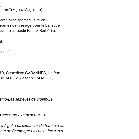
)
année."
(Figaro Magazine)
ers"
, suite spectaculaire en 5
 scènes de ménage pour le ballet de
our le cinéaste Patrick Barbéris).
l.
, etc.)
ARD, Geneviève CABANNES, Hélène
SIRACUSA, Joseph RACAILLE,
-Nemo-Les semelles de plomb-Le
b sessions-A quoi bon
(6-10)
d'Atget- Les cadences de Sabrier-Les
arée de Seeberger-La chute des corps