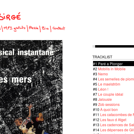
TRACKLIST
#1
Paré a Plonger
#2
Mobilis in Mobile
#3
Nemo
#4
Les semelles de plom
#5
Le maelström
#6
Léon !
#7
Le couple idéal
#8
Jalousie
#9
Zob sessions
#10
À quoi bon
#11
Les catacombes de 
#12
Les faux d Atget
#13
Les cadences de Sab
#14
Les dépenses de Gill