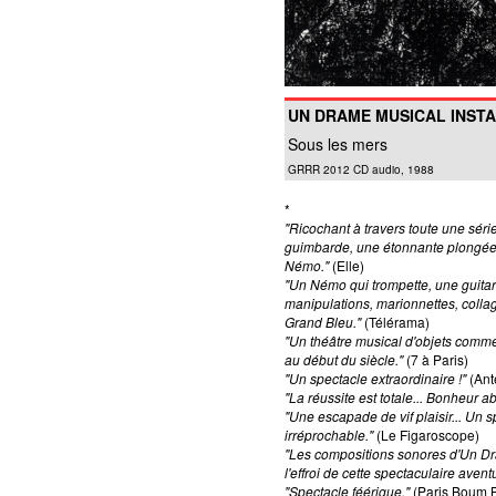
UN DRAME MUSICAL INST
Sous les mers
GRRR 2012 CD audio, 1988
*
"Ricochant à travers toute une série
guimbarde, une étonnante plongée 
Némo."
(Elle)
"Un Némo qui trompette, une guita
manipulations, marionnettes, collag
Grand Bleu."
(Télérama)
"Un théâtre musical d'objets comm
au début du siècle."
(7 à Paris)
"Un spectacle extraordinaire !"
(Ant
"La réussite est totale... Bonheur ab
"Une escapade de vif plaisir... Un 
irréprochable."
(Le Figaroscope)
"Les compositions sonores d'Un Dr
l'effroi de cette spectaculaire avent
"Spectacle féérique."
(Paris Boum 