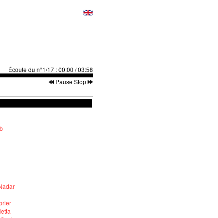
Écoute du n°1/17
:
00:00
/
03:58
Pause
Stop
b
Nadar
rier
etta