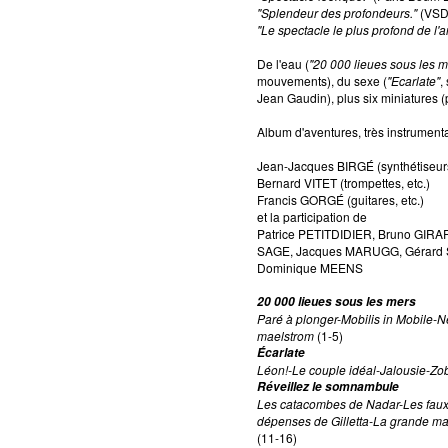
"Splendeur des profondeurs."
(VSD
"Le spectacle le plus profond de l'
De l'eau (
"20 000 lieues sous les m
mouvements), du sexe (
"Ecarlate"
,
Jean Gaudin), plus six miniatures (p
Album d'aventures, très instrumenta
Jean-Jacques BIRGÉ (synthétiseurs
Bernard VITET (trompettes, etc.)
Francis GORGÉ (guitares, etc.)
et la participation de
Patrice PETITDIDIER, Bruno GIR
SAGE, Jacques MARUGG, Gérard 
Dominique MEENS
20 000 lieues sous les mers
Paré à plonger-Mobilis in Mobile
maelstrom
(1-5)
Écarlate
Léon!-Le couple idéal-Jalousie-Zo
Réveillez le somnambule
Les catacombes de Nadar-Les faux 
dépenses de Gilletta-La grande m
(11-16)