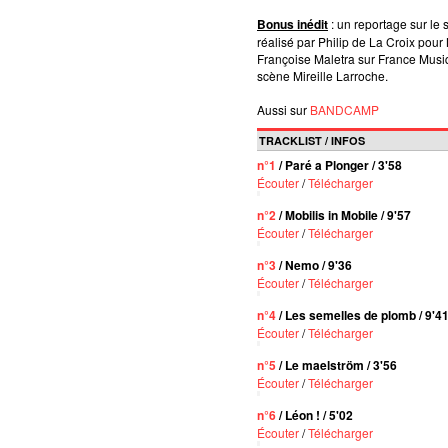
Bonus inédit
: un reportage sur le 
réalisé par Philip de La Croix pou
Françoise Maletra sur France Musi
scène Mireille Larroche.
Aussi sur
BANDCAMP
TRACKLIST / INFOS
n°1
/ Paré a Plonger / 3'58
Écouter
/
Télécharger
n°2
/ Mobilis in Mobile / 9'57
Écouter
/
Télécharger
n°3
/ Nemo / 9'36
Écouter
/
Télécharger
n°4
/ Les semelles de plomb / 9'4
Écouter
/
Télécharger
n°5
/ Le maelström / 3'56
Écouter
/
Télécharger
n°6
/ Léon ! / 5'02
Écouter
/
Télécharger