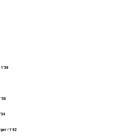
 1'39
1'38
1'34
ger / 1'42