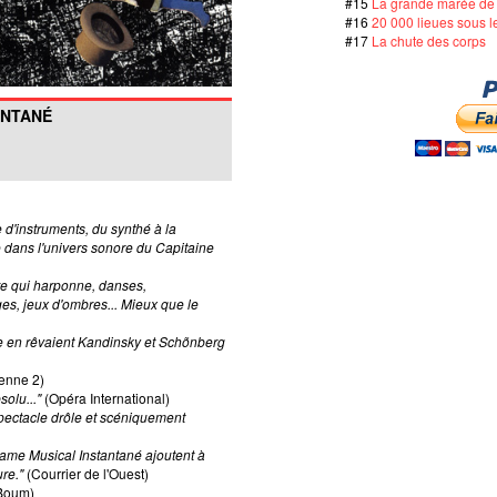
#15
La grande marée de
#16
20 000 lieues sous l
#17
La chute des corps
ANTANÉ
 d'instruments, du synthé à la
dans l'univers sonore du Capitaine
re qui harponne, danses,
es, jeux d'ombres... Mieux que le
e en rêvaient Kandinsky et Schõnberg
enne 2)
solu..."
(Opéra International)
spectacle drôle et scéniquement
ame Musical Instantané ajoutent à
ure."
(Courrier de l'Ouest)
Boum)