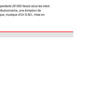
spectacle
20 000 lieues sous les mers
r Musicomania, une émission de
que, musique d'Un D.M.I., mise en
1