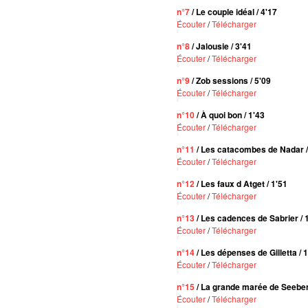
n°7
/ Le couple idéal / 4'17
Écouter
/
Télécharger
n°8
/ Jalousie / 3'41
Écouter
/
Télécharger
n°9
/ Zob sessions / 5'09
Écouter
/
Télécharger
n°10
/ À quoi bon / 1'43
Écouter
/
Télécharger
n°11
/ Les catacombes de Nadar /
Écouter
/
Télécharger
n°12
/ Les faux d Atget / 1'51
Écouter
/
Télécharger
n°13
/ Les cadences de Sabrier / 
Écouter
/
Télécharger
n°14
/ Les dépenses de Gilletta / 
Écouter
/
Télécharger
n°15
/ La grande marée de Seeber
Écouter
/
Télécharger