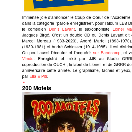
Immense joie d'annoncer le Coup de Cœur de l'Académie 
dans la catégorie "parole enregistrée", pour l'album LE
le comédien
Denis Lavant
, le saxophoniste
Lionel Ma
Jacques Birgé. C'est un double CD où Denis Lavant dit 
Marcel Moreau (1933-2020), André Martel (1893-1976),
(1930-1981) et André Schlesser (1914-1985). Il est distrib
On peut aussi l'écouter et l'acquérir
sur Bandcamp
, et v
Viméo
. Enregistré et mixé par JJB au Studio GRR
coproduction de OUCH!, le label de Lionel, et de GRRR don
anniversaire cette année. Le graphisme, taches et yeux,
par
Ella & Pitr
.
200 Motels