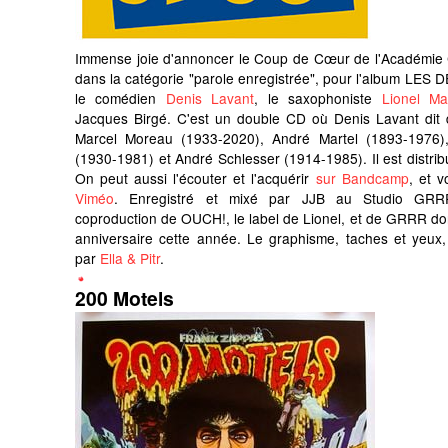
Immense joie d'annoncer le Coup de Cœur de l'Académie 
dans la catégorie "parole enregistrée", pour l'album LE
le comédien
Denis Lavant
, le saxophoniste
Lionel Ma
Jacques Birgé. C'est un double CD où Denis Lavant dit 
Marcel Moreau (1933-2020), André Martel (1893-1976),
(1930-1981) et André Schlesser (1914-1985). Il est distrib
On peut aussi l'écouter et l'acquérir
sur Bandcamp
, et v
Viméo
. Enregistré et mixé par JJB au Studio GRR
coproduction de OUCH!, le label de Lionel, et de GRRR don
anniversaire cette année. Le graphisme, taches et yeux,
par
Ella & Pitr
.
200 Motels