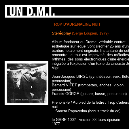
TROP D'ADRÉNALINE NUIT
Stéréoplay
(Serge Loupien, 1979)
Album fondateur du Drame, véritable contrat
esthétique sur lequel vont s'édifier 25 ans d'u
écriture totalement originale. Instantané de ce
rencontre, ici tout est improvisé, des mélodie
rythmes, des sons électroniques d'une énergi
inégalée à l'explosion d'un texte du cinéaste 
Vigo.
Jean-Jacques BIRGÉ (synthétiseur, voix, flût
percussion)
Bernard VITET (trompettes, anches, violon
,
percussion)
Francis GORGÉ (guitare, basse, percussion)
Prenons-le / Au pied de la lettre / Trop d'adrén
nuit
+ Sancta Papaverina (bonus track du cd)
lp GRRR 1002 - version 33 tours épuisée
1977